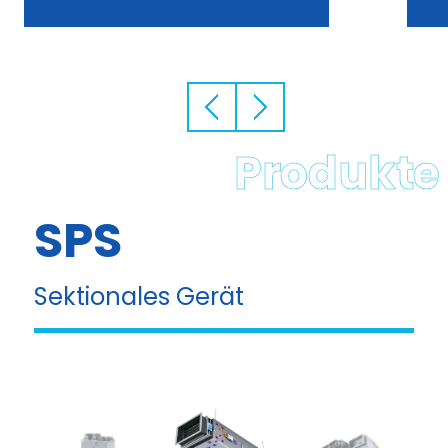
Produkte
BO-G, BD-G,
SPS-G
Garagenzentralen