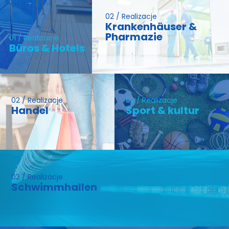
02 / Realizacje
Krankenhäuser &
Pharmazie
01 / Realizacje
Büros & Hotels
02 / Realizacje
02 / Realizacje
Handel
Sport & kultur
02 / Realizacje
Schwimmhallen