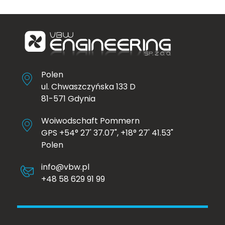
Polen
ul. Chwaszczyńska 133 D
81-571 Gdynia
Woiwodschaft Pommern
GPS +54° 27' 37.07", +18° 27' 41.53"
Polen
info@vbw.pl
+48 58 629 91 99