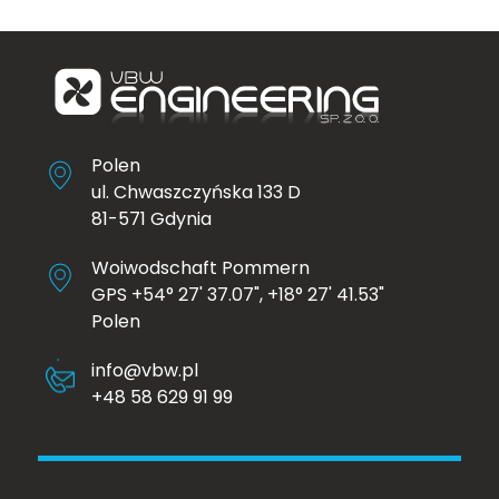
Polen
ul. Chwaszczyńska 133 D
81-571 Gdynia
Woiwodschaft Pommern
GPS +54° 27' 37.07", +18° 27' 41.53"
Polen
info@vbw.pl
+48 58 629 91 99