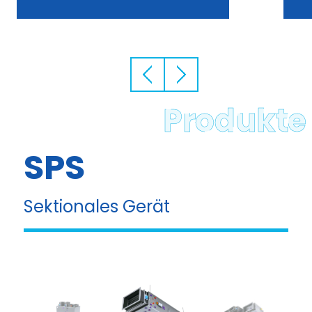
Produkte
BO-G, BD-G,
SPS-G
Garagenzentralen