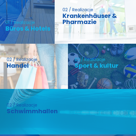
02 / Realizacje
Krankenhäuser &
Pharmazie
01 / Realizacje
Büros & Hotels
02 / Realizacje
02 / Realizacje
Handel
Sport & kultur
02 / Realizacje
Schwimmhallen