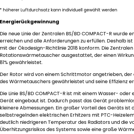
* höherer Luftdurchsatz kann individuell gewählt werden
Energierückgewinnung
Die neue Linie der Zentralen BS/BD COMPACT-R wurde en
erreichen und alle Anforderungen zu erfüllen. Deshalb is
mit der Ökodesign-Richtlinie 2018 konform. Die Zentral
Rotationswärmetauscher ausgestattet, der einen Wirkun
81% gewährleistet.
Der Rotor wird von einem Schrittmotor angetrieben, der
des Wärmetauschers gewährleistet und seine Effizienz er
Die Linie BS/BD COMPACT-R ist mit einem Wasser- oder el
Gerät eingebaut ist. Dadurch passt das Gerät probleml
kleinere Abmessungen. Ein großer Vorteil des Geräts ist
selbstregelnden elektrischen Erhitzers mit PTC-Heizelem
deutlich niedrigeren Temperatur des Radiators und die vo
Überhitzungsrisikos des Systems sowie eine große Wärm