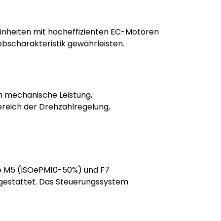
einheiten mit hocheffizienten EC-Motoren
ebscharakteristik gewährleisten.
in mechanische Leistung,
ereich der Drehzahlregelung,
sse M5 (ISOePM10-50%) und F7
sgestattet. Das Steuerungssystem