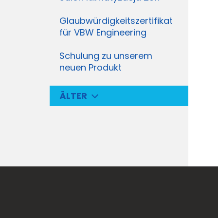
Glaubwürdigkeitszertifikat
für VBW Engineering
Schulung zu unserem
neuen Produkt
ÄLTER