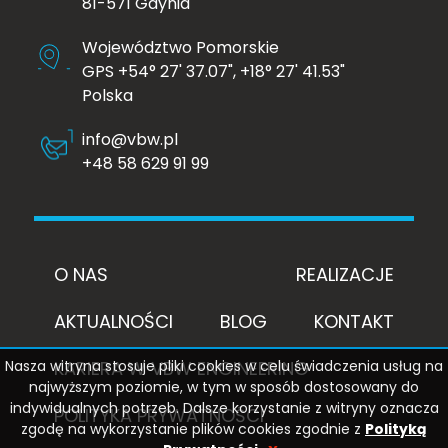
81-571 Gdynia
Województwo Pomorskie
GPS +54° 27' 37.07", +18° 27' 41.53"
Polska
info@vbw.pl
+48 58 629 91 99
O NAS
REALIZACJE
AKTUALNOŚCI
BLOG
KONTAKT
KARIERA W VBW ENGINEERING
Nasza witryna stosuje pliki cookies w celu świadczenia usług na
najwyższym poziomie, w tym w sposób dostosowany do
indywidualnych potrzeb. Dalsze korzystanie z witryny oznacza
POLITYKA PRYWATNOŚCI
zgodę na wykorzystanie plików cookies zgodnie z
Polityką