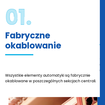
01.
Fabryczne
okablowanie
Se
um
ur
h
Wszystkie elementy automatyki są fabrycznie
 w
okablowane w poszczególnych sekcjach centrali.