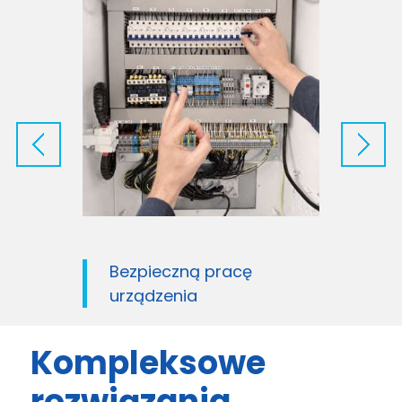
Bezpieczną pracę
K
urządzenia
s
Kompleksowe
rozwiązania