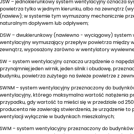
JSW – jednokierunkowy system wentylacyjny oznacza s
powietrza tylko w jednym kierunku, albo na zewnątrz (w
(nawiew); w systemie tym wymuszany mechanicznie prze
naturalnym dopływem lub odpływem;
DSW – dwukierunkowy (nawiewno - wyciągowy) system 
wentylacyjny wymuszający przepływ powietrza między 
zewnątrz, wyposażony zarówno w wentylatory wywiewne, 
SW – system wentylacyjny oznacza urządzenie o napędz
przynajmniej jeden wirnik, jeden silnik i obudowę, przez
budynku, powietrza zużytego na świeże powietrze z zewn
SWNM – system wentylacyjny przeznaczony do budynkó
wentylacyjny, którego maksymalna wartość natężenia p
przypadku, gdy wartość ta mieści się w przedziale od 25
producenta nie zawierają stwierdzenia, że urządzenie to p
wentylacji wyłącznie w budynkach mieszkalnych;
SWM – system wentylacyjny przeznaczony do budynków