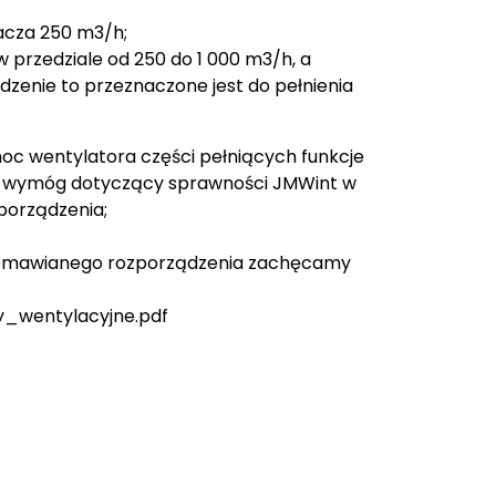
acza 250 m3/h;
 przedziale od 250 do 1 000 m3/h, a
zenie to przeznaczone jest do pełnienia
c wentylatora części pełniących funkcje
y wymóg dotyczący sprawności JMWint w
porządzenia;
wy omawianego rozporządzenia zachęcamy
y_wentylacyjne.pdf