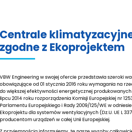
Centrale klimatyzacyjn
zgodne z Ekoprojektem
VBW Engineering w swojej ofercie przedstawia szeroki wa
obowiązujące od 01 stycznia 2016 roku wymagania na rzec
do większej efektywności energetycznej produkowanych 
lipcu 2014 roku rozporządzenia Komisji Europejskiej nr 
Parlamentu Europejskiego i Rady 2009/125/WE w odnies
Ekoprojektu dla systemów wentylacyjnych (Dz.U. UE L 33
producentom urządzeń w całej Unii Europejskiej.
Z przyjemnością informujemy, że nasze wyroby całkowi