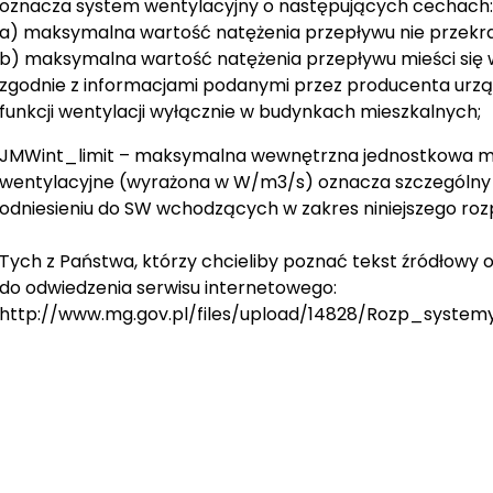
oznacza system wentylacyjny o następujących cechach:
a) maksymalna wartość natężenia przepływu nie przekr
b) maksymalna wartość natężenia przepływu mieści się w
zgodnie z informacjami podanymi przez producenta urząd
funkcji wentylacji wyłącznie w budynkach mieszkalnych;
JMWint_limit – maksymalna wewnętrzna jednostkowa mo
wentylacyjne (wyrażona w W/m3/s) oznacza szczególn
odniesieniu do SW wchodzących w zakres niniejszego roz
Tych z Państwa, którzy chcieliby poznać tekst źródło
do odwiedzenia serwisu internetowego:
http://www.mg.gov.pl/files/upload/14828/Rozp_system