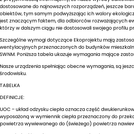
dostosowane do najnowszych rozporządzeń, jeszcze bardz
obiektów, tym samym podwyższając ich walory ekologiczne
jest znaczącym faktem, dla odbiorców rozważających e
którzy w dalszym ciągu nie dostosowali swojego profilu pr
Szczególne wymogi dotyczące Ekoprojektu mają zastoso
wentylacyjnych przeznaczonych do budynków mieszkaln
SWNM. Poniższa tabela ukazuje wymagania mające zast
Nasze urządzenia spełniając obecne wymagania, są jeszc
środowisku.
TABELKA
DEFINICJE:
UOC – układ odzysku ciepła oznacza część dwukierunko
wyposażoną w wymiennik ciepła przeznaczony do przeka
powietrza wywiewanego do (świeżego) powietrza nawie