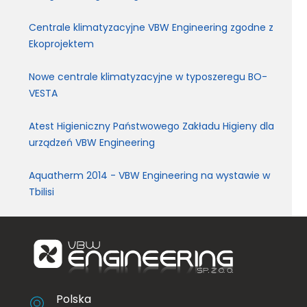
Centrale klimatyzacyjne VBW Engineering zgodne z
Ekoprojektem
Nowe centrale klimatyzacyjne w typoszeregu BO-
VESTA
Atest Higieniczny Państwowego Zakładu Higieny dla
urządzeń VBW Engineering
Aquatherm 2014 - VBW Engineering na wystawie w
Tbilisi
Polska