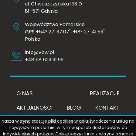
ul. Chwaszczyńska 133 D
81-571 Gdynia
Województwo Pomorskie
GPS +54° 27' 37.07", +18° 27' 41.53"
Polska
info@vbw.pl
+48 58 629 91 99
O NAS
REALIZACJE
AKTUALNOŚCI
BLOG
KONTAKT
KARIERA W VBW ENGINEERING
Nasza witryna stosuje pliki cookies w celu świadczenia usług na
najwyższym poziomie, w tym w sposób dostosowany do
indywidualnych potrzeb. Dalsze korzystanie z witryny oznacza