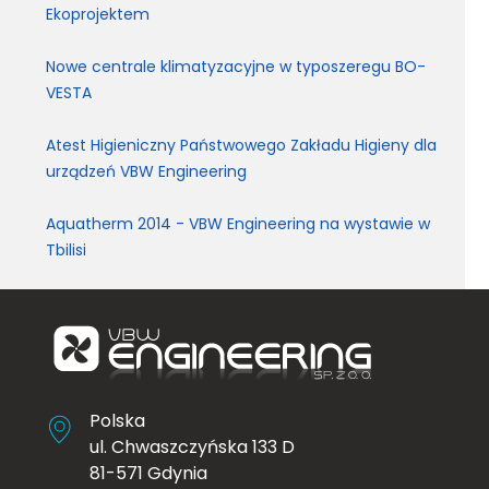
Ekoprojektem
Nowe centrale klimatyzacyjne w typoszeregu BO-
VESTA
Atest Higieniczny Państwowego Zakładu Higieny dla
urządzeń VBW Engineering
Aquatherm 2014 - VBW Engineering na wystawie w
Tbilisi
Polska
ul. Chwaszczyńska 133 D
81-571 Gdynia