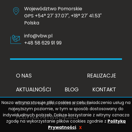
Województwo Pomorskie
GPS +54° 27' 37.07", +18° 27' 41.53"
Polska
info@vbw.pl
+48 58 629 91 99
O NAS
REALIZACJE
AKTUALNOŚCI
BLOG
KONTAKT
KARIERA W VBW ENGINEERING
Nasza witryna stosuje pliki cookies w celu świadczenia usług na
najwyższym poziomie, w tym w sposób dostosowany do
indywidualnych potrzeb. Dalsze korzystanie z witryny oznacza
POLITYKA PRYWATNOŚCI
zgodę na wykorzystanie plików cookies zgodnie z
Polityką
Prywatności
.
X