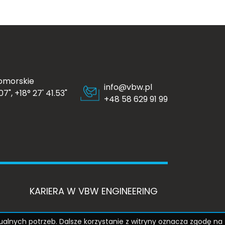
omorskie
info@vbw.pl
7", +18° 27' 41.53"
+48 58 629 91 99
KARIERA W VBW ENGINEERING
ualnych potrzeb. Dalsze korzystanie z witryny oznacza zgodę na